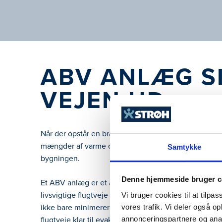
ABV ANLÆG S
VEJEN UD
Når der opstår en brand, er der voldsomme kræfter p
mængder af varme og røg, som kan gøre det umuligt 
Samtykke
bygningen.
Denne hjemmeside bruger c
Et ABV anlæg er et automatisk brandventilationsanlæg
livsvigtige flugtveje ved brand. ABV anlægget ventile
Vi bruger cookies til at tilpas
ikke bare minimerer risikoen for røggaseksplosion 
vores trafik. Vi deler også 
flugtveje klar til evakuering. Det er med til at sikr
annonceringspartnere og anal