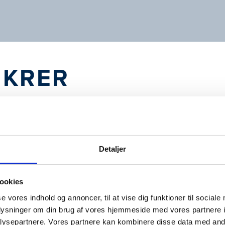
IKRER
å spil. Branden genererer store
at tilgå flugtveje og komme ud af
Detaljer
ookies
, som har til formål at sikre netop de
rer røg og varme ud af lokalet, hvilket
se vores indhold og annoncer, til at vise dig funktioner til sociale
og sænker temperaturen, men holder
oplysninger om din brug af vores hjemmeside med vores partnere i
e personer i bygningen, samt bygningen
ysepartnere. Vores partnere kan kombinere disse data med andr