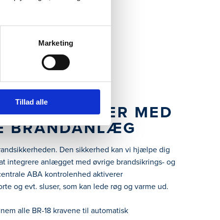
Marketing
Tillad alle
LÆG FUNGERER MED
E BRANDANLÆG
 brandsikkerheden. Den sikkerhed kan vi hjælpe dig
at integrere anlægget med øvrige brandsikrings- og
centrale ABA kontrolenhed aktiverer
orte og evt. sluser, som kan lede røg og varme ud.
nnem alle BR-18 kravene til automatisk