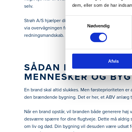
dem, eller som de har indsaml
selv.
Samtykkevalg
Strøh A/S hjælper dig med at opsætte effektive ABV-
Nødvendig
via overvågningen fra et ABA-anlæg, men som også 
redningsmandskab.
Afvis
SÅDAN BESKYTTER 
MENNESKER OG BYG
En brand skal altid slukkes. Men førsteprioriteten er
den brændende bygning. Det er her, et ABV anlæg tje
Når en brand opstår, vil branden både generere høj
desværre spærre for dine flugtveje. Dette må aldrig s
om liv og død. Din bygning vil desuden være udsat fo