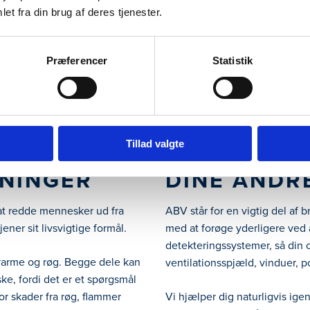
et fra din brug af deres tjenester.
løsninger, der kan aktiveres automatisk
Præferencer
Statistik
kan aktiveres manuelt af
Tillad valgte
ABV BÅDE
ET ABV-AN
NINGER
DINE ANDR
 at redde mennesker ud fra
ABV står for en vigtig del af
ner sit livsvigtige formål.
med at forøge yderligere ved 
detekteringssystemer, så din 
 varme og røg. Begge dele kan
ventilationsspjæld, vinduer, p
ke, fordi det er et spørgsmål
r skader fra røg, flammer
Vi hjælper dig naturligvis ige